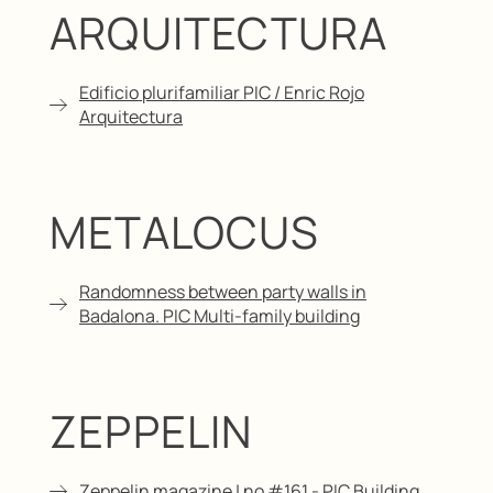
ARQUITECTURA
Edificio plurifamiliar PIC / Enric Rojo
Arquitectura
METALOCUS
Randomness between party walls in
Badalona. PIC Multi-family building
ZEPPELIN
Zeppelin magazine | no #161 - PIC Building